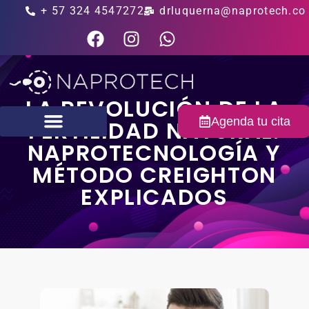
+ 57 324 4547272
drluquerna@naprotech.co
LA REVOLUCIÓN DE LA
Agenda tu cita
FERTILIDAD NATURAL:
NAPROTECNOLOGÍA Y
Fertilidad masculina
MÉTODO CREIGHTON
EXPLICADOS