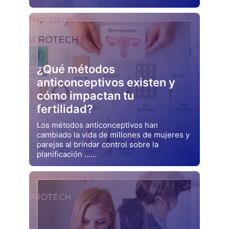
Drjluquerna
Naprotecnología
¿Qué métodos
anticonceptivos existen y
cómo impactan tu
fertilidad?
Los métodos anticonceptivos han
cambiado la vida de millones de mujeres y
parejas al brindar control sobre la
planificación ......
Drjluquerna
Naprotecnología