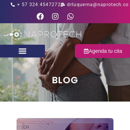
+ 57 324 4547272
drluquerna@naprotech.co
Agenda tu cita
Fertilidad masculina
BLOG
Naprotecnología