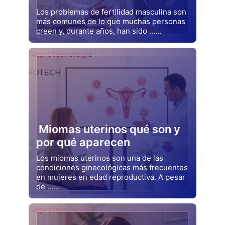
Los problemas de fertilidad masculina son
más comunes de lo que muchas personas
creen y, durante años, han sido ......
Drjluquerna
Naprotecnología
Miomas uterinos qué son y
por qué aparecen
Los miomas uterinos son una de las
condiciones ginecológicas más frecuentes
en mujeres en edad reproductiva. A pesar
de ......
Drjluquerna
Naprotecnología