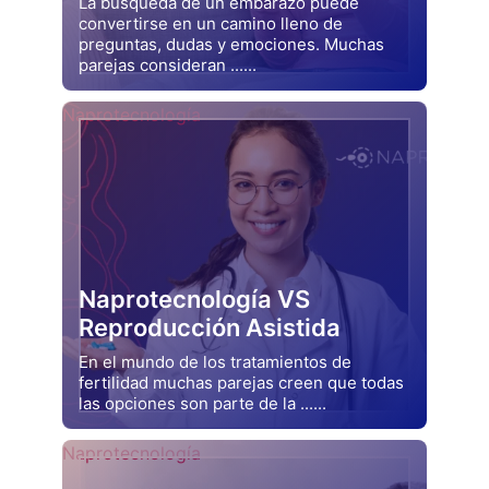
La búsqueda de un embarazo puede
convertirse en un camino lleno de
preguntas, dudas y emociones. Muchas
parejas consideran ......
Drjluquerna
Naprotecnología
Naprotecnología VS
Reproducción Asistida
En el mundo de los tratamientos de
fertilidad muchas parejas creen que todas
las opciones son parte de la ......
Drjluquerna
Naprotecnología