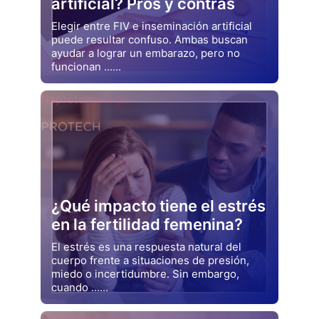
artificial? Pros y contras
Elegir entre FIV e inseminación artificial
puede resultar confuso. Ambas buscan
ayudar a lograr un embarazo, pero no
funcionan ......
Drjluquerna
Naprotecnología
¿Qué impacto tiene el estrés
en la fertilidad femenina?
El estrés es una respuesta natural del
cuerpo frente a situaciones de presión,
miedo o incertidumbre. Sin embargo,
cuando ......
Drjluquerna