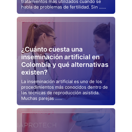
tratamientos más utilizados cuando se
habla de problemas de fertilidad. Sin ......
Drjluquerna
Naprotecnología
¿Cuánto cuesta una
inseminación artificial en
Colombia y qué alternativas
existen?
La inseminación artificial es uno de los
procedimientos más conocidos dentro de
las técnicas de reproducción asistida.
Muchas parejas ......
Drjluquerna
Naprotecnología