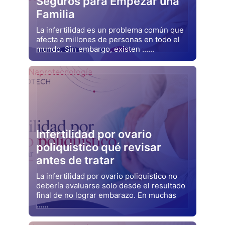
Seguros para Empezar una
Familia
La infertilidad es un problema común que
afecta a millones de personas en todo el
mundo. Sin embargo, existen ......
Drjluquerna
Naprotecnología
Infertilidad por ovario
poliquistico qué revisar
antes de tratar
La infertilidad por ovario poliquistico no
debería evaluarse solo desde el resultado
final de no lograr embarazo. En muchas
......
Drjluquerna