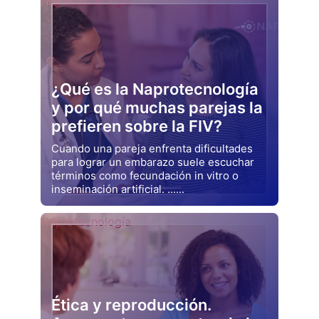
Naprotecnología
¿Qué es la Naprotecnología
y por qué muchas parejas la
prefieren sobre la FIV?
Cuando una pareja enfrenta dificultades
para lograr un embarazo suele escuchar
términos como fecundación in vitro o
inseminación artificial. ......
Drjluquerna
Naprotecnología
Ética y reproducción.