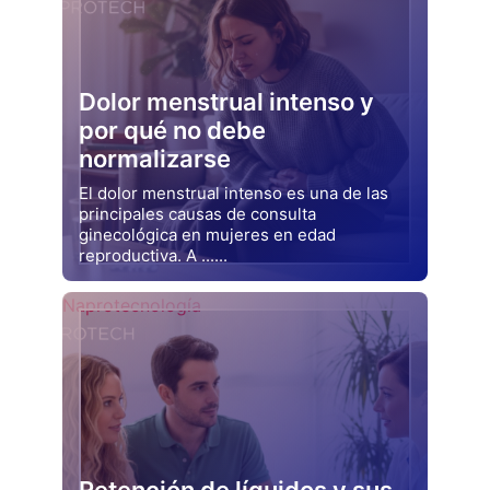
Dolor menstrual intenso y
por qué no debe
normalizarse
El dolor menstrual intenso es una de las
principales causas de consulta
ginecológica en mujeres en edad
reproductiva. A ......
Drjluquerna
Naprotecnología
Retención de líquidos y sus