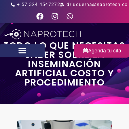
+ 57 324 4547272
drluquerna@naprotech.co
TODO LO QUE NECESITAS
Agenda tu cita
SABER SOBRE LA
INSEMINACIÓN
Fertilidad masculina
ARTIFICIAL COSTO Y
PROCEDIMIENTO