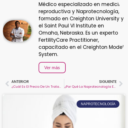
Médico especializado en medicina
reproductiva y Naprotecnología,
formado en Creighton University y
el Saint Paul VI Institute en
Omaha, Nebraska. Es un experto
FertilityCare Practitioner,
capacitado en el Creighton Model
System.
Ver más
ANTERIOR
SIGUIENTE
¿Cuál Es El Precio De Un Tratamiento De Fertilidad En Bogotá?
¿Por Qué La Naprotecnología En Bogotá Es Eficaz Para Tratar La Endometriosis?
NAPROTECNOLOGÍA