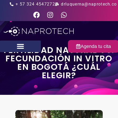
+ 57 324 4547272
drluquerna@naprotech.co
Agenda tu cita
FERTILIDAD NATURAL VS.
FECUNDACIÓN IN VITRO
Fertilidad masculina
EN BOGOTÁ ¿CUÁL
ELEGIR?