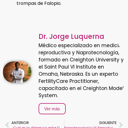
trompas de Falopio.
Dr. Jorge Luquerna
Médico especializado en medicina
reproductiva y Naprotecnología,
formado en Creighton University y
el Saint Paul VI Institute en
Omaha, Nebraska. Es un experto
FertilityCare Practitioner,
capacitado en el Creighton Model
System.
Ver más
ANTERIOR
SIGUIENTE
¿Cuál es la diferencia entre FIV e inseminación artificial? Pros y contras
Naprotecnología VS Reproducción Asistida