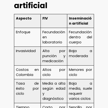
artificial
Aspecto
FIV
Inseminació
n artificial
Enfoque
Fecundación
Fecundación
en
dentro del
laboratorio
cuerpo
Invasividad
Alta por
Baja a
punción y
moderada
medicación
Costos en
Altos por
Menores por
Colombia
ciclo
ciclo
Tasa de
Media a alta
Baja a
éxito por
según edad
media, suele
ciclo
y
requerir
diagnóstico
varios ciclos
Tiempo
Corto por
Sencillo por