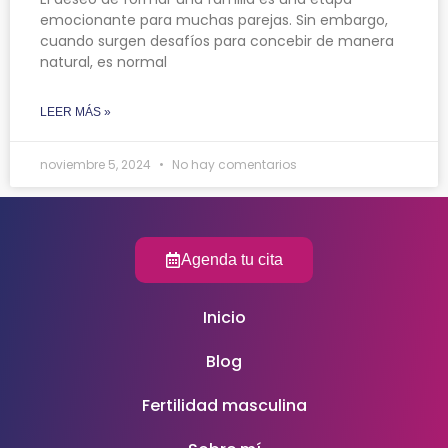
emocionante para muchas parejas. Sin embargo,
cuando surgen desafíos para concebir de manera
natural, es normal
LEER MÁS »
noviembre 5, 2024
No hay comentarios
Agenda tu cita
Inicio
Blog
Fertilidad masculina