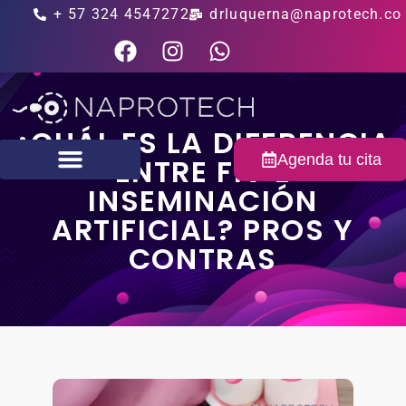
+ 57 324 4547272
drluquerna@naprotech.co
¿CUÁL ES LA DIFERENCIA
Agenda tu cita
ENTRE FIV E
INSEMINACIÓN
Fertilidad masculina
ARTIFICIAL? PROS Y
CONTRAS