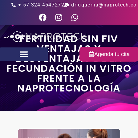
+ 57 324 4547272
drluquerna@naprotech.co
FERTILIDAD SIN FIV
VENTAJAS Y
Agenda tu cita
DESVENTAJAS DE LA
FECUNDACIÓN IN VITRO
Fertilidad masculina
FRENTE A LA
NAPROTECNOLOGÍA