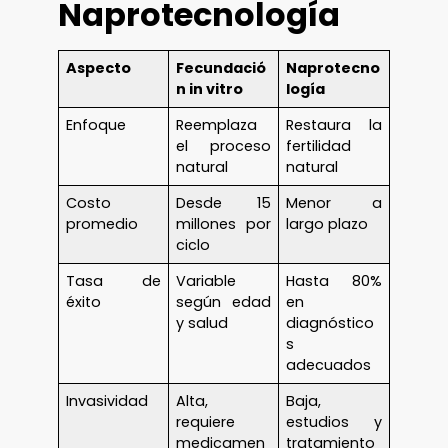
Naprotecnología
Aspecto
Fecundació
Naprotecno
n in vitro
logía
Enfoque
Reemplaza
Restaura la
el proceso
fertilidad
natural
natural
Costo
Desde 15
Menor a
promedio
millones por
largo plazo
ciclo
Tasa de
Variable
Hasta 80%
éxito
según edad
en
y salud
diagnóstico
s
adecuados
Invasividad
Alta,
Baja,
requiere
estudios y
medicamen
tratamiento