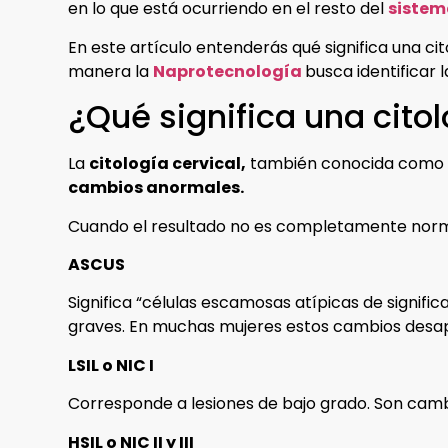
en lo que está ocurriendo en el resto del
sistem
En este artículo entenderás qué significa una c
manera la
Naprotecnología
busca identificar 
¿Qué significa una cito
La
citología cervical,
también conocida como Pa
cambios anormales.
Cuando el resultado no es completamente norma
ASCUS
Significa “células escamosas atípicas de signif
graves. En muchas mujeres estos cambios desapa
LSIL o NIC I
Corresponde a lesiones de bajo grado. Son cambi
HSIL o NIC II y III