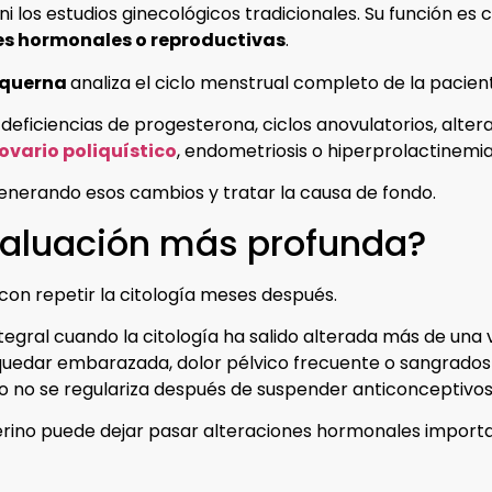
ni los estudios ginecológicos tradicionales. Su función e
es hormonales o reproductivas
.
Luquerna
analiza el ciclo menstrual completo de la pacien
 deficiencias de progesterona, ciclos anovulatorios, alte
ovario poliquístico
, endometriosis o hiperprolactinemia
generando esos cambios y tratar la causa de fondo.
aluación más profunda?
on repetir la citología meses después.
gral cuando la citología ha salido alterada más de una ve
ra quedar embarazada, dolor pélvico frecuente o sangrado
o no se regulariza después de suspender anticonceptivo
terino puede dejar pasar alteraciones hormonales import