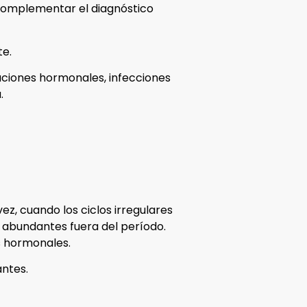
s complementar el diagnóstico
te.
raciones hormonales, infecciones
.
z, cuando los ciclos irregulares
s abundantes fuera del período.
s hormonales.
antes.