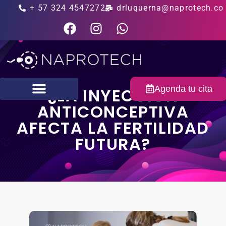
+ 57 324 4547272
drluquerna@naprotech.co
Agenda tu cita
¿LA INYECCIÓN
ANTICONCEPTIVA
Fertilidad masculina
AFECTA LA FERTILIDAD
FUTURA?