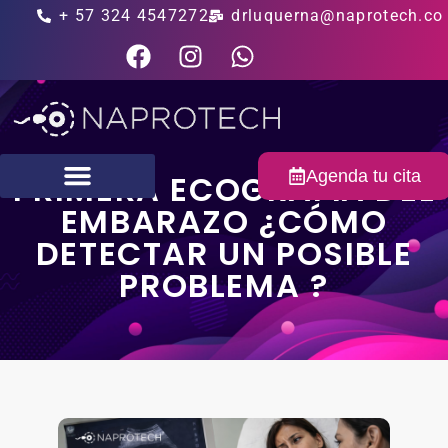
+ 57 324 4547272
drluquerna@naprotech.co
Agenda tu cita
PRIMERA ECOGRAFÍA DEL
EMBARAZO ¿CÓMO
Fertilidad masculina
DETECTAR UN POSIBLE
PROBLEMA ?