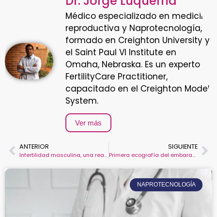
Dr. Jorge Luquerna
Médico especializado en medicina
reproductiva y Naprotecnología,
formado en Creighton University y
el Saint Paul VI Institute en
Omaha, Nebraska. Es un experto
FertilityCare Practitioner,
capacitado en el Creighton Model
System.
Ver más
ANTERIOR
SIGUIENTE
Infertilidad masculina, una realidad poco visibilizada
Primera ecografía del embarazo ¿cómo detectar un posible problema ?
NAPROTECNOLOGÍA