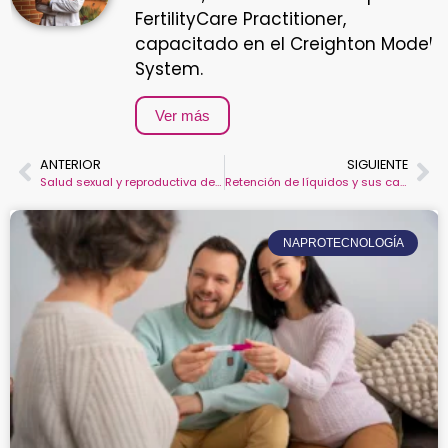
FertilityCare Practitioner,
capacitado en el Creighton Model
System.
Ver más
ANTERIOR
SIGUIENTE
Salud sexual y reproductiva desde un enfoque restaurativo
Retención de líquidos y sus causas reales
NAPROTECNOLOGÍA