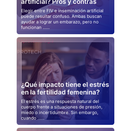
artificial? Pros y contras
Elegir entre FIV e inseminación artificial
puede resultar confuso. Ambas buscan
ayudar a lograr un embarazo, pero no
funcionan ......
Drjluquerna
Naprotecnología
¿Qué impacto tiene el estrés
en la fertilidad femenina?
El estrés es una respuesta natural del
cuerpo frente a situaciones de presión,
miedo o incertidumbre. Sin embargo,
cuando ......
Drjluquerna