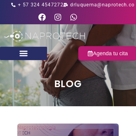
+ 57 324 4547272
drluquerna@naprotech.co
Agenda tu cita
Fertilidad masculina
BLOG
Naprotecnología