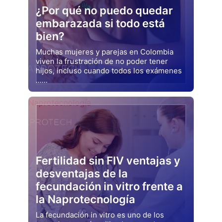
¿Por qué no puedo quedar
embarazada si todo está
bien?
Muchas mujeres y parejas en Colombia
viven la frustración de no poder tener
hijos, incluso cuando todos los exámenes
......
Drjluquerna
Naprotecnología
Fertilidad sin FIV ventajas y
desventajas de la
fecundación in vitro frente a
la Naprotecnología
La fecundación in vitro es uno de los