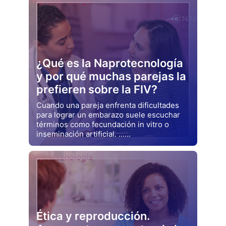
Naprotecnología
¿Qué es la Naprotecnología
y por qué muchas parejas la
prefieren sobre la FIV?
Cuando una pareja enfrenta dificultades
para lograr un embarazo suele escuchar
términos como fecundación in vitro o
inseminación artificial. ......
Drjluquerna
Naprotecnología
Ética y reproducción.