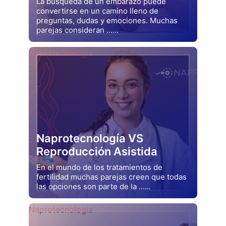
La búsqueda de un embarazo puede
convertirse en un camino lleno de
preguntas, dudas y emociones. Muchas
parejas consideran ......
Drjluquerna
Naprotecnología
Naprotecnología VS
Reproducción Asistida
En el mundo de los tratamientos de
fertilidad muchas parejas creen que todas
las opciones son parte de la ......
Drjluquerna
Naprotecnología