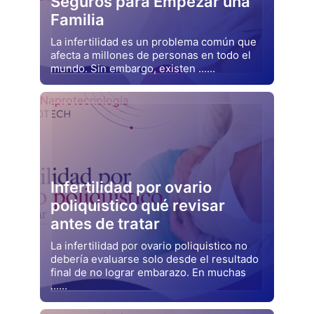
Seguros para Empezar una
Familia
La infertilidad es un problema común que
afecta a millones de personas en todo el
mundo. Sin embargo, existen ......
Drjluquerna
Naprotecnología
Infertilidad por ovario
poliquistico qué revisar
antes de tratar
La infertilidad por ovario poliquistico no
debería evaluarse solo desde el resultado
final de no lograr embarazo. En muchas
......
Drjluquerna