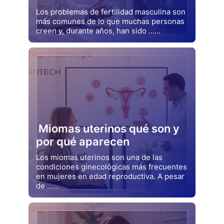
Los problemas de fertilidad masculina son
más comunes de lo que muchas personas
creen y, durante años, han sido ......
Drjluquerna
Naprotecnología
Miomas uterinos qué son y
por qué aparecen
Los miomas uterinos son una de las
condiciones ginecológicas más frecuentes
en mujeres en edad reproductiva. A pesar
de ......
Drjluquerna
Naprotecnología