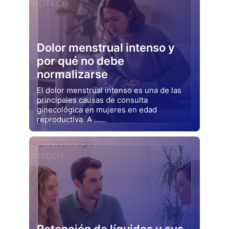
Dolor menstrual intenso y
por qué no debe
normalizarse
El dolor menstrual intenso es una de las
principales causas de consulta
ginecológica en mujeres en edad
reproductiva. A ......
Drjluquerna
Naprotecnología
Retención de líquidos y sus