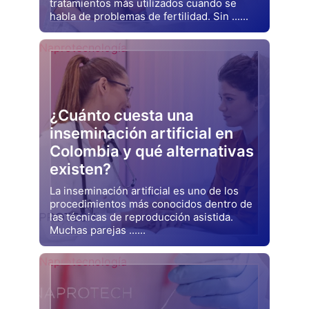
tratamientos más utilizados cuando se
habla de problemas de fertilidad. Sin ......
Drjluquerna
Naprotecnología
¿Cuánto cuesta una
inseminación artificial en
Colombia y qué alternativas
existen?
La inseminación artificial es uno de los
procedimientos más conocidos dentro de
las técnicas de reproducción asistida.
Muchas parejas ......
Drjluquerna
Naprotecnología