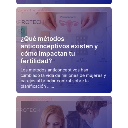
Drjluquerna
Naprotecnología
¿Qué métodos
anticonceptivos existen y
cómo impactan tu
fertilidad?
Los métodos anticonceptivos han
cambiado la vida de millones de mujeres y
parejas al brindar control sobre la
planificación ......
Drjluquerna
Naprotecnología